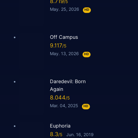
8.719
May. 25, 2026
HD
Off Campus
9.117
May. 13, 2026
HD
Daredevil: Born
Again
8.044
Mar. 04, 2025
HD
Euphoria
8.3
Jun. 16, 2019