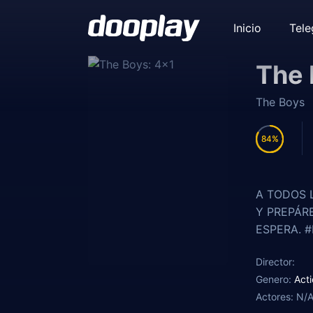
Inicio
Tel
The 
The Boys
84
84
A TODOS 
Y PREPÁRE
ESPERA. 
Director:
Genero:
Act
Actores:
N/