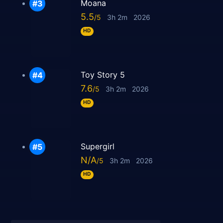
Moana
5.5
3h 2m
2026
HD
Toy Story 5
7.6
3h 2m
2026
HD
Supergirl
N/A
3h 2m
2026
HD