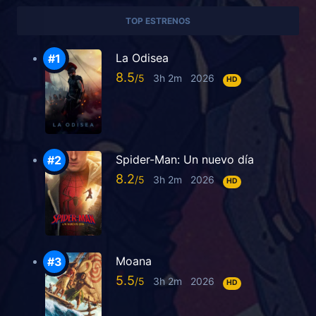
TOP ESTRENOS
La Odisea
8.5
3h 2m
2026
HD
Spider-Man: Un nuevo día
8.2
3h 2m
2026
HD
Moana
5.5
3h 2m
2026
HD