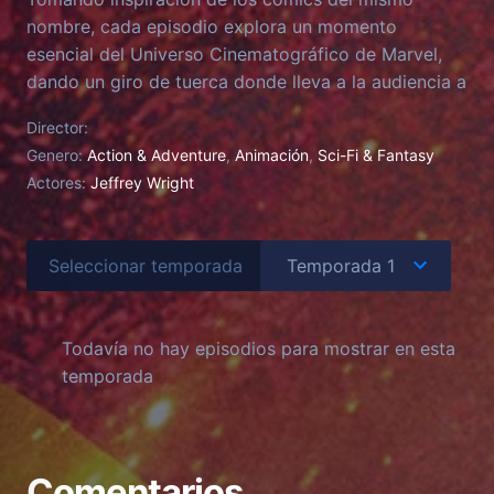
nombre, cada episodio explora un momento
esencial del Universo Cinematográfico de Marvel,
dando un giro de tuerca donde lleva a la audiencia a
un territorio inexplorado, pero familiar.
Director:
Genero:
Action & Adventure
,
Animación
,
Sci-Fi & Fantasy
Actores:
Jeffrey Wright
Seleccionar temporada
Todavía no hay episodios para mostrar en esta
temporada
Comentarios