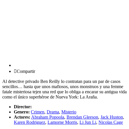
Compartir
Al detective privado Ben Reilly lo contratan para un par de casos
sencillos… hasta que unos mafiosos, unos monstruos y una femme
fatale misteriosa tejen una red que lo obliga a encarar su antigua vida
como el único superhéroe de Nueva York: La Araña.
Director:
Genero:
Crimen
,
Drama
,
Misterio
Actores:
Abraham Popoola
,
Brendan Gleeson
,
Jack Huston
,
Karen Rodriguez
,
Lamorne Morris
,
Li Jun Li
,
Nicolas Cage