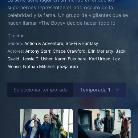
superhéroes representan el lado oscuro de la
celebridad y la fama. Un grupo de vigilantes que se
hacen llamar «The Boys» decide hacer todo lo
posible por frenar a los superhéroes que están
Director:
perjudicando a la sociedad, independientemente de
Genero:
Action & Adventure
,
Sci-Fi & Fantasy
los riesgos que ello conlleva.
Actores:
Antony Starr
,
Chace Crawford
,
Erin Moriarty
,
Jack
Quaid
,
Jessie T. Usher
,
Karen Fukuhara
,
Karl Urban
,
Laz
Alonso
,
Nathan Mitchell
,
תומר קאפון
Seleccionar temporada