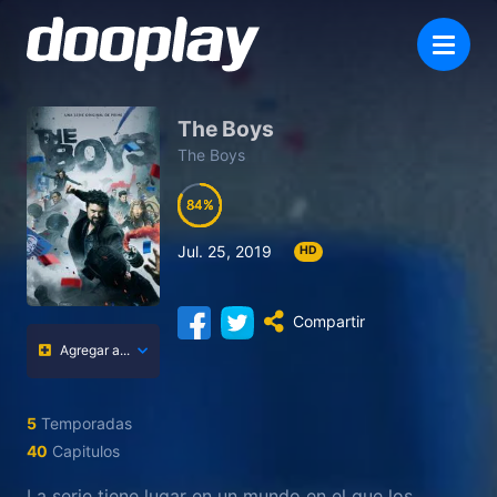
The Boys
The Boys
84
84
84
84
Jul. 25, 2019
HD
Compartir
Agregar a...
5
Temporadas
40
Capitulos
La serie tiene lugar en un mundo en el que los