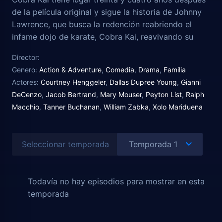
de la película original y sigue la historia de Johnny
Lawrence, que busca la redención reabriendo el
infame dojo de karate, Cobra Kai, reavivando su
rivalidad con un ahora exitoso, Daniel LaRusso,
Director:
quien ha estado luchando por mantener el equilibrio
Genero:
Action & Adventure
,
Comedia
,
Drama
,
Familia
en su vida sin la guía de su mentor, el Sr. Miyagi. La
Actores:
Courtney Henggeler
,
Dallas Dupree Young
,
Gianni
serie trata de dos hombres que enfrentan los
DeCenzo
,
Jacob Bertrand
,
Mary Mouser
,
Peyton List
,
Ralph
demonios del pasado y resuelven las frustraciones
Macchio
,
Tanner Buchanan
,
William Zabka
,
Xolo Mariduena
del presente de la única manera en que saben
hacerlo, a través del karate.
Seleccionar temporada
Todavía no hay episodios para mostrar en esta
temporada