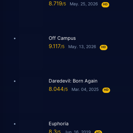
8.719
May. 25, 2026
HD
Off Campus
9.117
May. 13, 2026
HD
Daredevil: Born Again
8.044
Mar. 04, 2025
HD
Euphoria
8.3
Jun. 16, 2019
HD