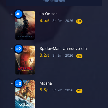
TOP ESTRENOS
La Odisea
8.5
3h 2m
2026
HD
Spider-Man: Un nuevo día
8.2
3h 2m
2026
HD
Moana
5.5
3h 2m
2026
HD