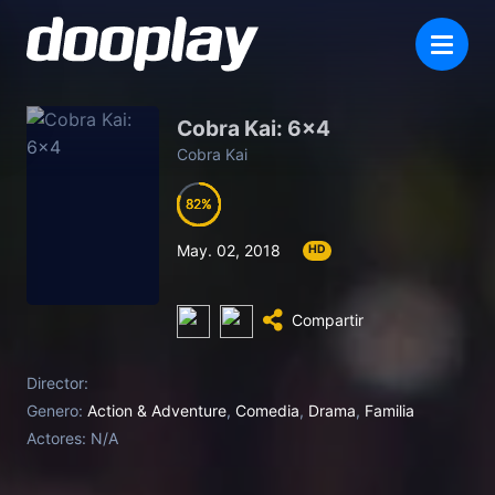
Cobra Kai: 6×4
Cobra Kai
82
82
82
82
May. 02, 2018
HD
Compartir
Director:
Genero:
Action & Adventure
,
Comedia
,
Drama
,
Familia
Actores:
N/A