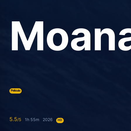
a
dragó
Serie
8.341
1h 49m
HD