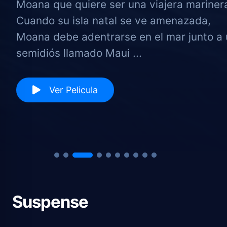
a.
Basada en el libro ‘Fuego y Sangre’ de Ge
 un
R.R. Martin. La serie se centra en la casa
Targaryen, trescientos años antes de los .
Ver Serie
Suspense