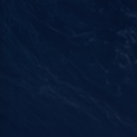
La
casa
del