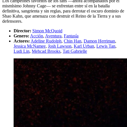
Los campeones favoritos de los fans —ahora acompañados por el
mismísimo Johnny Cage— se enfrentan entre sí en la batalla
definitiva, sangrienta y sin reglas, para derrotar el oscuro dominio de
Shao Kahn, que amenaza con destruir el Reino de la Tierra y a sus
defensores.
Director:
Simon McQuoid
Genero:
Acción
,
Aventura
,
Fantasía
Actores:
Adeline Rudolph
,
Chin Han
,
Damon Herriman
,
Jessica McNamee
,
Josh Lawson
,
Karl Urban
,
Lewis Tan
,
Ludi Lin
,
Mehcad Brooks
,
Tati Gabrielle