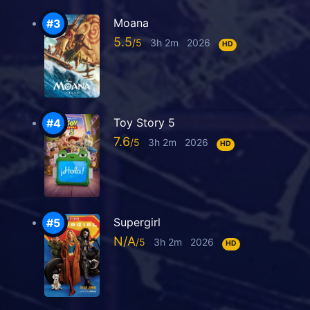
Moana
5.5
3h 2m
2026
HD
Toy Story 5
7.6
3h 2m
2026
HD
Supergirl
N/A
3h 2m
2026
HD