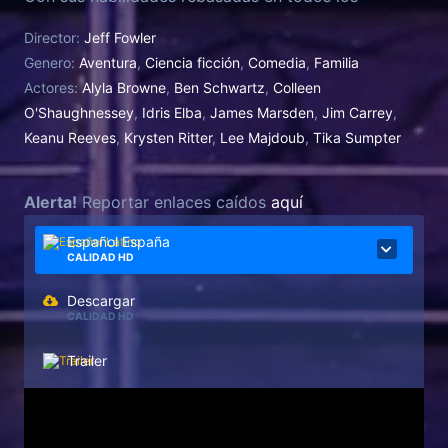
sentidos, el Equipo Sonic deberá buscar una alianza
Director:
Jeff Fowler
improbable con la esperanza de detener a Shadow
Genero:
Aventura
,
Ciencia ficción
,
Comedia
,
Familia
y proteger el planeta.
Actores:
Alyla Browne
,
Ben Schwartz
,
Colleen
O'Shaughnessey
,
Idris Elba
,
James Marsden
,
Jim Carrey
,
Keanu Reeves
,
Krysten Ritter
,
Lee Majdoub
,
Tika Sumpter
Alerta!
Reportar enlaces caídos
aquí
Español España
CALIDAD HD
Descargar
CALIDAD HD
Trailer