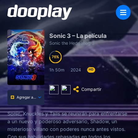
Sonic 3 – La película
Sonic the Hedgehog 3
76
76
76
76
1h 50m
2024
HD
Compartir
Agregar a...
Sonic, Knuckles y Tails se reunirán para enfrentarse
a un nuevo y poderoso adversario, Shadow, un
misterioso villano con poderes nunca antes vistos.
Con sus habilidades rebasadas en todos los