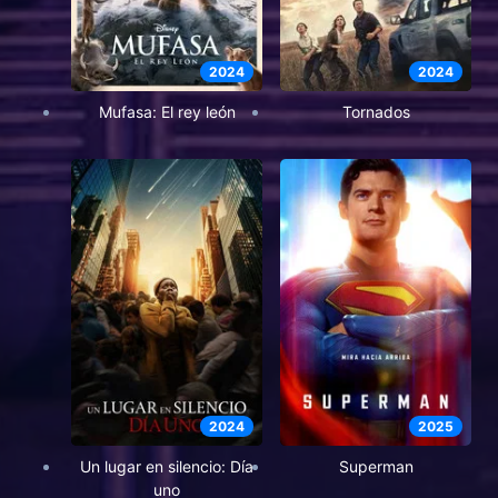
2024
2024
Mufasa: El rey león
Tornados
2024
2025
Un lugar en silencio: Día
Superman
uno