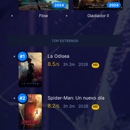
2024
2024
Flow
Gladiador II
TOP ESTRENOS
La Odisea
8.5
3h 2m
2026
HD
Spider-Man: Un nuevo día
8.2
3h 2m
2026
HD