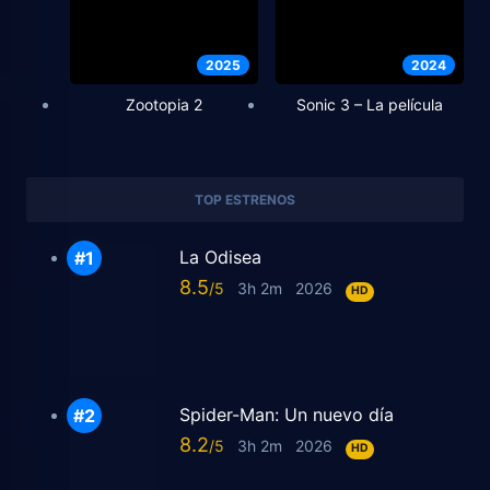
2025
2024
Zootopia 2
Sonic 3 – La película
TOP ESTRENOS
La Odisea
8.5
3h 2m
2026
HD
Spider-Man: Un nuevo día
8.2
3h 2m
2026
HD