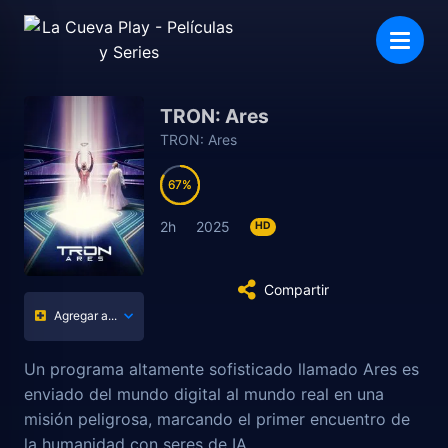
TRON: Ares
TRON: Ares
67
67
2h
2025
HD
Compartir
Agregar a...
Un programa altamente sofisticado llamado Ares es
enviado del mundo digital al mundo real en una
misión peligrosa, marcando el primer encuentro de
la humanidad con seres de IA.