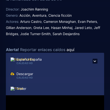
Director:
Joachim Rønning
Genero:
Acción
,
Aventura
,
Ciencia ficción
Actores:
Arturo Castro
,
Cameron Monaghan
,
Evan Peters
,
Gillian Anderson
,
Greta Lee
,
Hasan Minhaj
,
Jared Leto
,
Jeff
Bridges
,
Jodie Turner-Smith
,
Sarah Desjardins
Alerta!
Reportar enlaces caídos
aquí
Español España
CALIDAD HD
Descargar
CALIDAD HD
Trailer