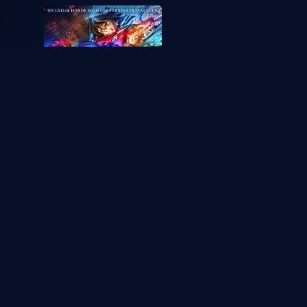
2025
Demon Slayer: Kimetsu no
Yaiba Castillo infinito
1
1