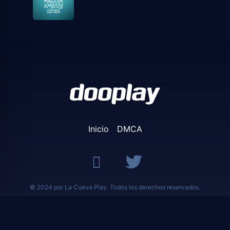
Inicio
DMCA
© 2024 por La Cueva Play. Todos los derechos reservados.