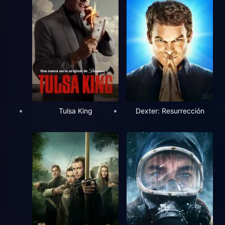
Tulsa King
Dexter: Resurrección