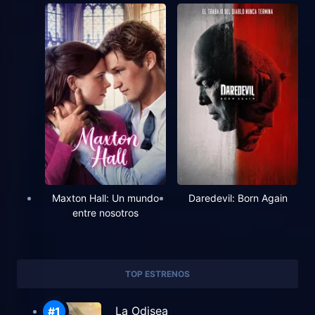
Maxton Hall: Un mundo
Daredevil: Born Again
entre nosotros
TOP ESTRENOS
La Odisea