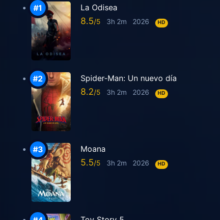
La Odisea
8.5
3h 2m
2026
HD
Spider-Man: Un nuevo día
8.2
3h 2m
2026
HD
Moana
5.5
3h 2m
2026
HD
Toy Story 5