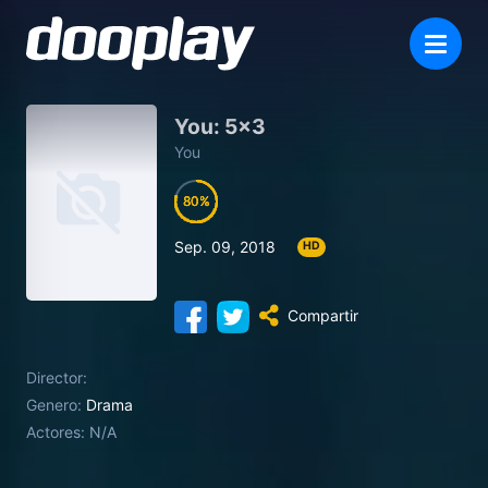
You: 5×3
You
80
80
80
80
Sep. 09, 2018
HD
Compartir
Director:
Genero:
Drama
Actores:
N/A