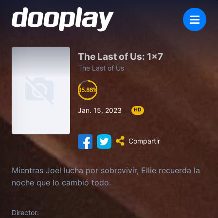
The Last of Us: 1×7
The Last of Us
85.86
85.86
85.86
85.86
Jan. 15, 2023
HD
Compartir
Mientras Joel lucha por sobrevivir, Ellie recuerda la
noche que lo cambió todo.
Director: