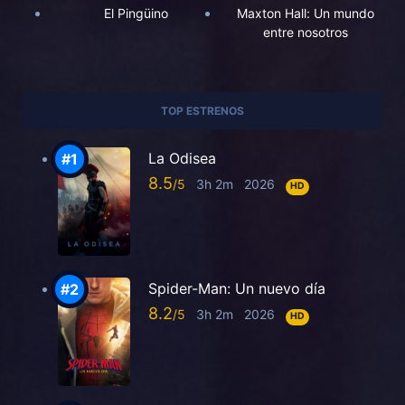
El Pingüino
Maxton Hall: Un mundo
entre nosotros
TOP ESTRENOS
La Odisea
8.5
3h 2m
2026
HD
Spider-Man: Un nuevo día
8.2
3h 2m
2026
HD