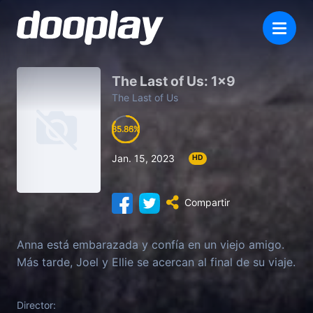
The Last of Us: 1×9
The Last of Us
85.86
85.86
85.86
85.86
Jan. 15, 2023
HD
Compartir
Anna está embarazada y confía en un viejo amigo.
Más tarde, Joel y Ellie se acercan al final de su viaje.
Director: