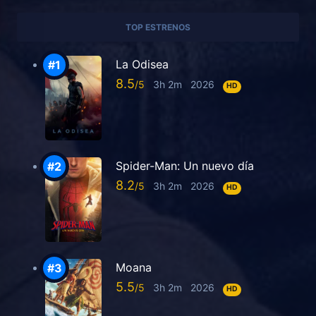
TOP ESTRENOS
La Odisea
8.5
3h 2m
2026
HD
Spider-Man: Un nuevo día
8.2
3h 2m
2026
HD
Moana
5.5
3h 2m
2026
HD