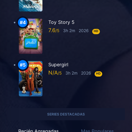
Toy Story 5
7.6
3h 2m
2026
HD
Supergirl
N/A
3h 2m
2026
HD
SERIES DESTACADAS
Recién Agregadas
Mas Populares