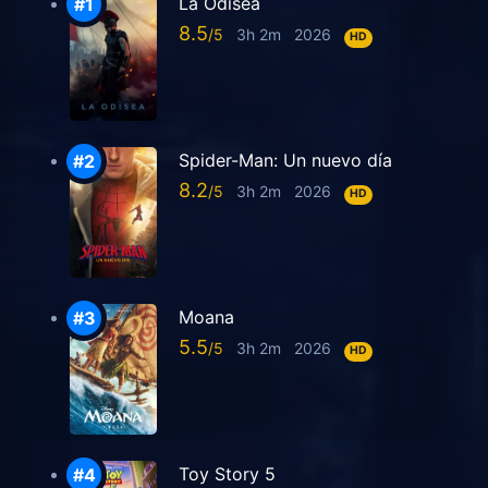
La Odisea
8.5
3h 2m
2026
HD
Spider-Man: Un nuevo día
8.2
3h 2m
2026
HD
Moana
5.5
3h 2m
2026
HD
Toy Story 5