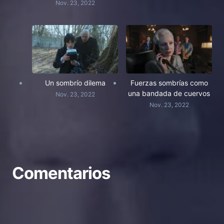
Nov. 23, 2022
Un sombrío dilema
Fuerzas sombrías como
una bandada de cuervos
Nov. 23, 2022
Nov. 23, 2022
Comentarios