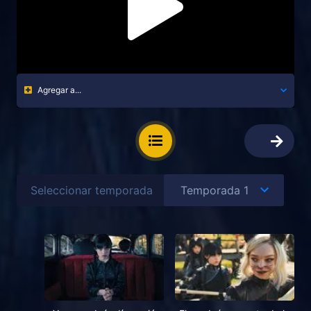
Agregar a...
Seleccionar temporada