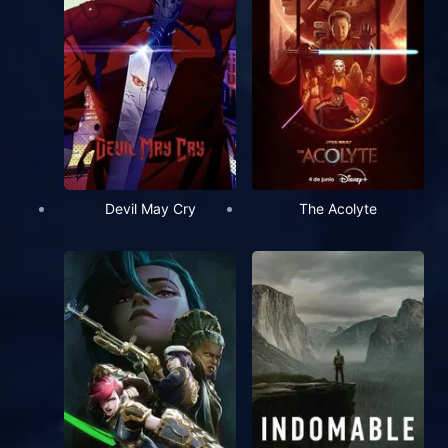
Devil May Cry
The Acolyte