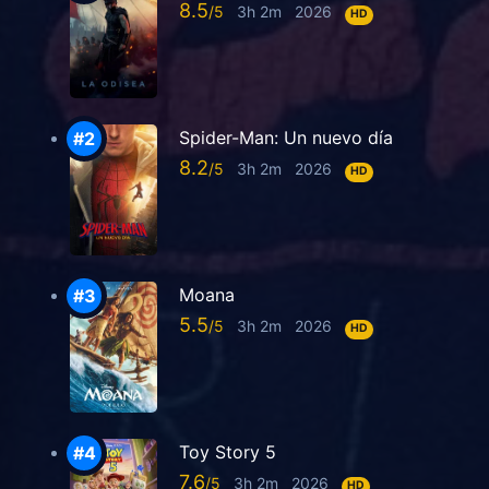
8.5
3h 2m
2026
HD
Spider-Man: Un nuevo día
8.2
3h 2m
2026
HD
Moana
5.5
3h 2m
2026
HD
Toy Story 5
7.6
3h 2m
2026
HD