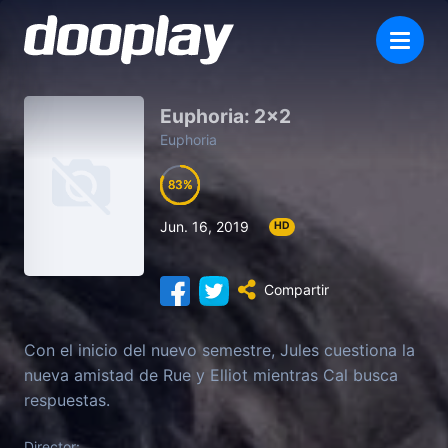
Euphoria: 2×2
Euphoria
83
83
83
83
Jun. 16, 2019
HD
Compartir
Con el inicio del nuevo semestre, Jules cuestiona la
nueva amistad de Rue y Elliot mientras Cal busca
respuestas.
Director: