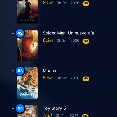
8.5
3h 2m
2026
HD
Spider-Man: Un nuevo día
8.2
3h 2m
2026
HD
Moana
5.5
3h 2m
2026
HD
Toy Story 5
7.6
3h 2m
2026
HD