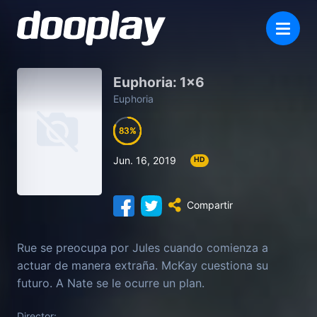
Euphoria: 1×6
Euphoria
83
83
83
83
Jun. 16, 2019
HD
Compartir
Rue se preocupa por Jules cuando comienza a
actuar de manera extraña. McKay cuestiona su
futuro. A Nate se le ocurre un plan.
Director: