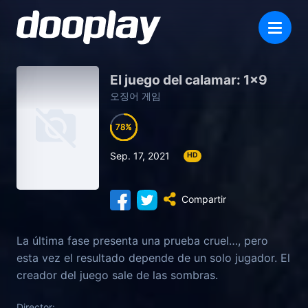
El juego del calamar: 1×9
오징어 게임
78
78
78
78
Sep. 17, 2021
HD
Compartir
La última fase presenta una prueba cruel…, pero
esta vez el resultado depende de un solo jugador. El
creador del juego sale de las sombras.
Director: