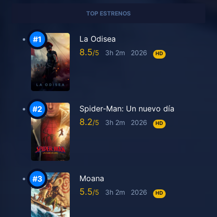
TOP ESTRENOS
La Odisea
8.5
3h 2m
2026
HD
Spider-Man: Un nuevo día
8.2
3h 2m
2026
HD
Moana
5.5
3h 2m
2026
HD