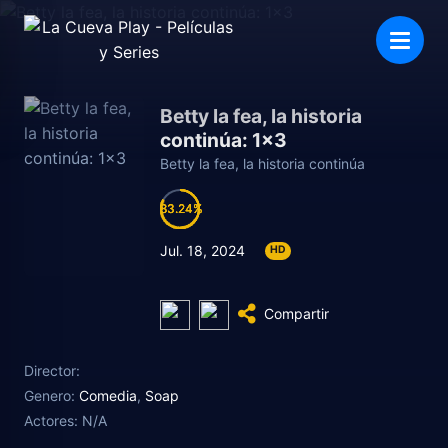
Betty la fea, la historia
continúa: 1×3
Betty la fea, la historia continúa
83.24
83.24
83.24
83.24
Jul. 18, 2024
HD
Compartir
Director:
Genero:
Comedia
,
Soap
Actores:
N/A