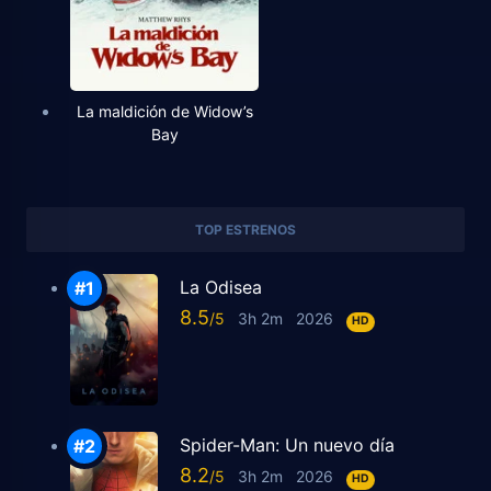
La maldición de Widow’s
Bay
TOP ESTRENOS
La Odisea
8.5
3h 2m
2026
HD
Spider-Man: Un nuevo día
8.2
3h 2m
2026
HD