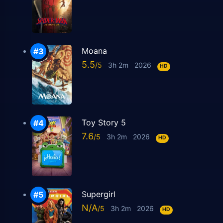
Moana
5.5
3h 2m
2026
HD
Toy Story 5
7.6
3h 2m
2026
HD
Supergirl
N/A
3h 2m
2026
HD