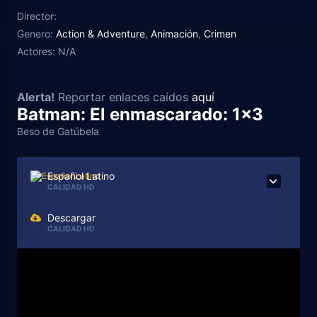
logra evadir a la ley en todas sus andanzas. Batman
Director:
elabora un plan para poner fin a esa ola delictiva
Genero:
Action & Adventure
,
Animación
,
Crimen
mientras dos policías renegados intentan que pierda
Actores:
N/A
sus nueve vidas de un solo golpe.
Alerta!
Reportar enlaces caídos
aquí
Batman: El enmascarado: 1x3
Beso de Gatúbela
Español Latino
CALIDAD HD
Descargar
CALIDAD HD