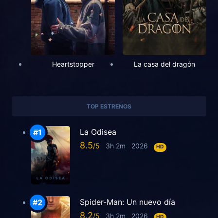
Heartstopper
La casa del dragón
TOP ESTRENOS
La Odisea
8.5
3h 2m
2026
HD
Spider-Man: Un nuevo día
8.2
3h 2m
2026
HD