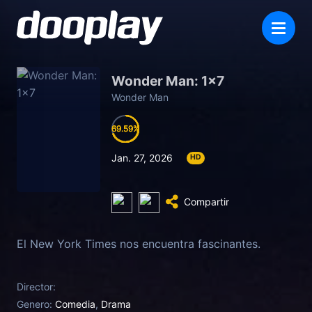
Wonder Man: 1×7
Wonder Man
69.59
69.59
69.59
69.59
Jan. 27, 2026
HD
Compartir
El New York Times nos encuentra fascinantes.
Director:
Genero:
Comedia
,
Drama