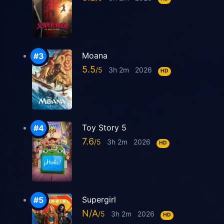
Moana
5.5
3h 2m
2026
HD
Toy Story 5
7.6
3h 2m
2026
HD
Supergirl
N/A
3h 2m
2026
HD