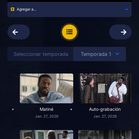
Agregar a...
Seleccionar temporada
Matiné
Auto-grabación
Jan. 27, 2026
Jan. 27, 2026