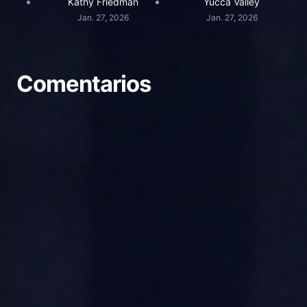
Kathy Friedman
Yucca Valley
Jan. 27, 2026
Jan. 27, 2026
Comentarios