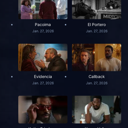
Pacoima
El Portero
Jan. 27, 2026
Jan. 27, 2026
Evidencia
Callback
Jan. 27, 2026
Jan. 27, 2026