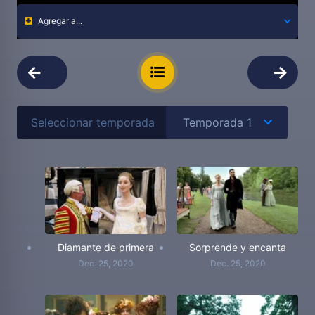
Agregar a...
Seleccionar temporada
Diamante de primera
Sorprende y encanta
Dec. 25, 2020
Dec. 25, 2020