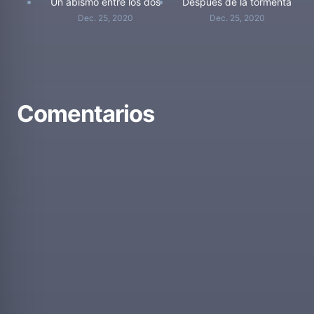
Un abismo entre los dos
Después de la tormenta
Dec. 25, 2020
Dec. 25, 2020
Comentarios