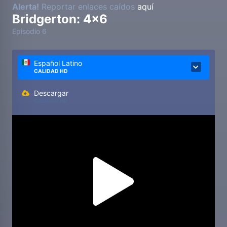
Alerta!
Reportar enlaces caídos
aquí
Bridgerton: 4x6
Episodio 6
Español Latino
CALIDAD HD
Descargar
CALIDAD HD