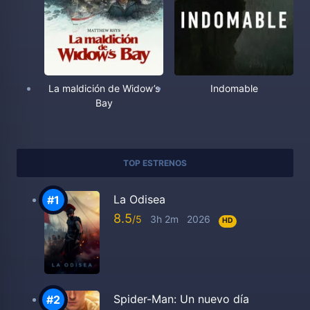
La maldición de Widow’s
Indomable
Bay
TOP ESTRENOS
La Odisea
8.5
3h 2m
2026
HD
Spider-Man: Un nuevo día