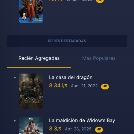
SERIES DESTACADAS
Recién Agregadas
Mas Populares
La casa del dragón
8.341
Aug. 21, 2022
HD
La maldición de Widow’s Bay
8.3
Apr. 28, 2026
HD