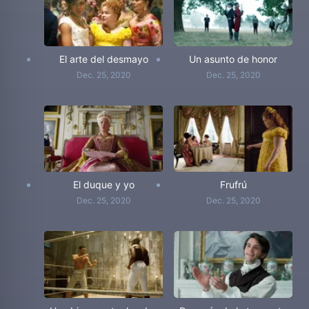
El arte del desmayo
Un asunto de honor
Dec. 25, 2020
Dec. 25, 2020
El duque y yo
Frufrú
Dec. 25, 2020
Dec. 25, 2020