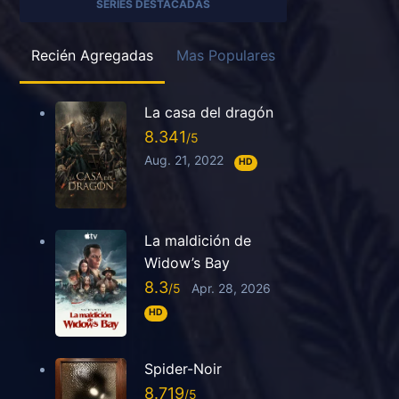
SERIES DESTACADAS
Recién Agregadas
Mas Populares
La casa del dragón
8.341
Aug. 21, 2022
HD
La maldición de
Widow’s Bay
8.3
Apr. 28, 2026
HD
Spider-Noir
8.719