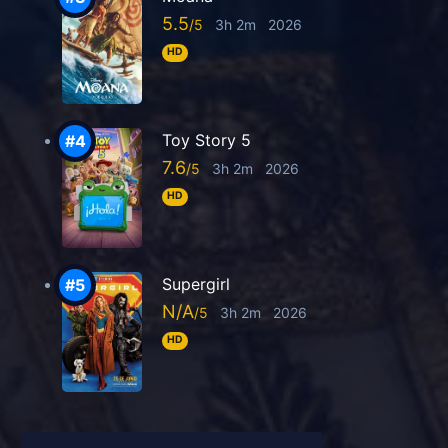
5.5
3h 2m
2026
HD
Toy Story 5
7.6
3h 2m
2026
HD
Supergirl
N/A
3h 2m
2026
HD