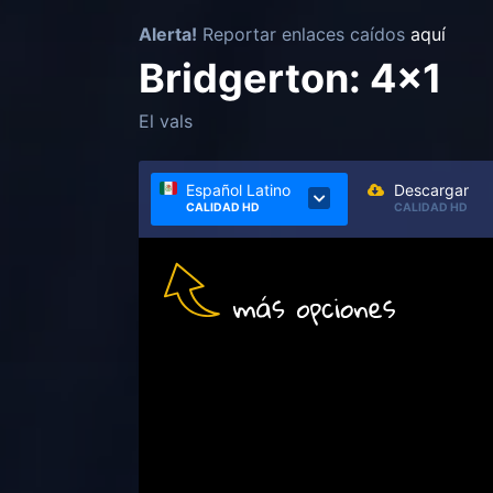
Alerta!
Reportar enlaces caídos
aquí
Bridgerton: 4x1
El vals
Español Latino
Descargar
CALIDAD HD
CALIDAD HD