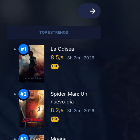
TOP ESTRENOS
La Odisea
8.5
3h 2m
2026
HD
Spider-Man: Un
nuevo día
8.2
3h 2m
2026
HD
Moana