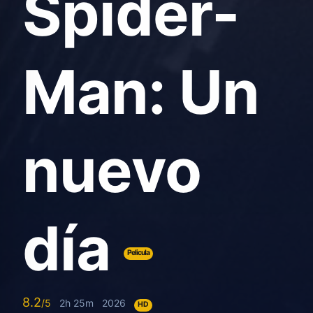
Spider-
Man: Un
nuevo
día
Pelicula
8.2
2h 25m
2026
HD