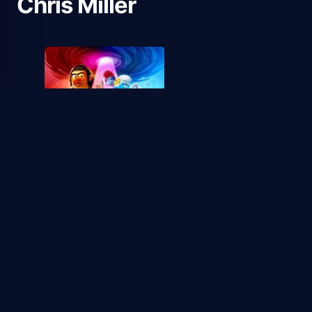
Chris Miller
2025
Pitufos
1
1