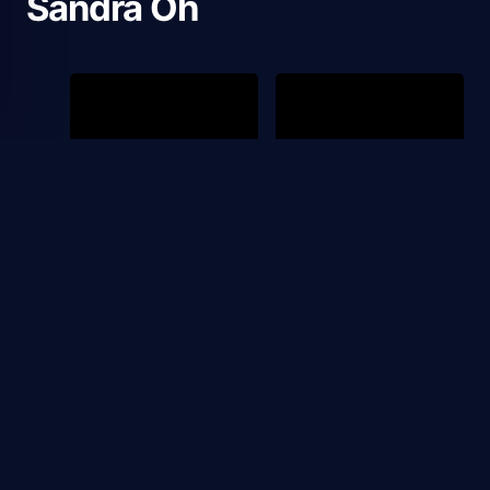
Sandra Oh
2025
INVENCIBLE
Pitufos
1
1