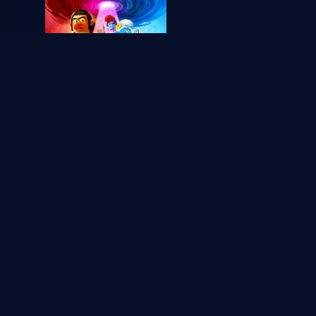
2025
Pitufos
1
1