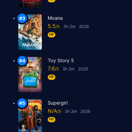
Moana
5.5
3h 2m
2026
HD
Toy Story 5
7.6
3h 2m
2026
HD
Supergirl
N/A
3h 2m
2026
HD