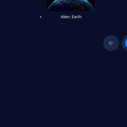
Alien: Earth