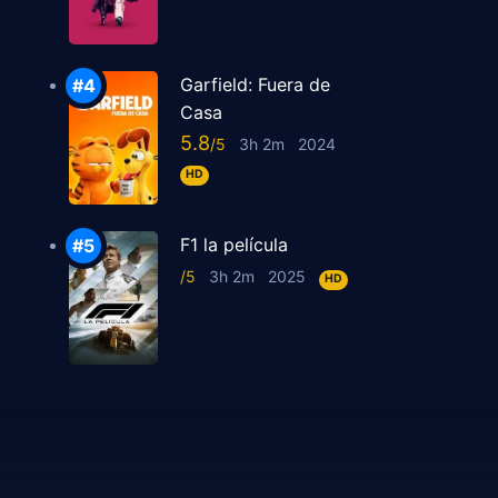
Garfield: Fuera de
Casa
5.8
3h 2m
2024
HD
F1 la película
3h 2m
2025
HD