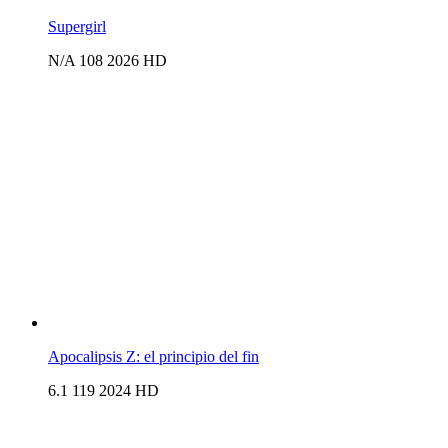
Supergirl
N/A
108
2026
HD
Apocalipsis Z: el principio del fin
6.1
119
2024
HD