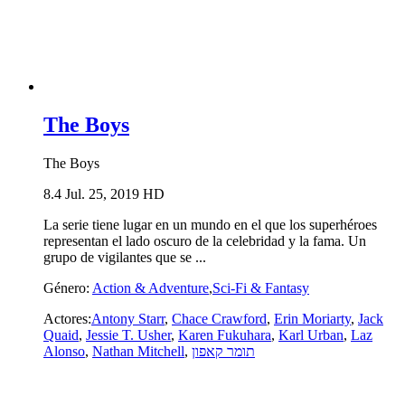
The Boys
The Boys
8.4
Jul. 25, 2019
HD
La serie tiene lugar en un mundo en el que los superhéroes
representan el lado oscuro de la celebridad y la fama. Un
grupo de vigilantes que se ...
Género:
Action & Adventure
,
Sci-Fi & Fantasy
Actores:
Antony Starr
,
Chace Crawford
,
Erin Moriarty
,
Jack
Quaid
,
Jessie T. Usher
,
Karen Fukuhara
,
Karl Urban
,
Laz
Alonso
,
Nathan Mitchell
,
תומר קאפון