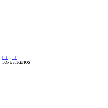
1
...
1
TOP ESTRENOS