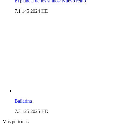
El planeta de los simios: Nuevo reino
7.1
145
2024
HD
Bailarina
7.3
125
2025
HD
Mas peliculas