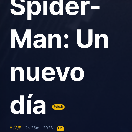
Spider-
Man: Un
nuevo
día
Pelicula
8.2
2h 25m
2026
HD