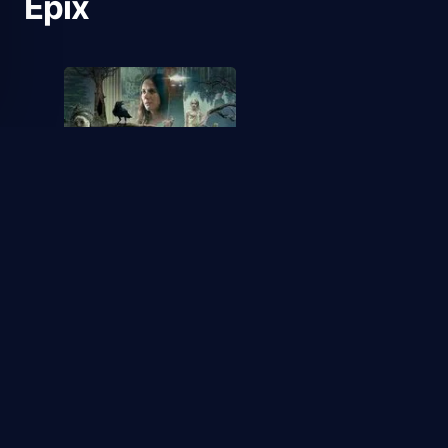
Epix
From
1
1