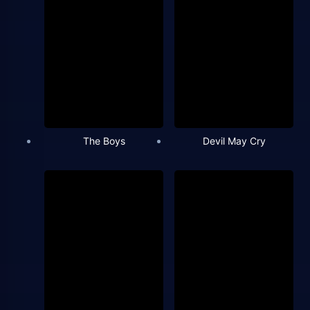
The Boys
Devil May Cry