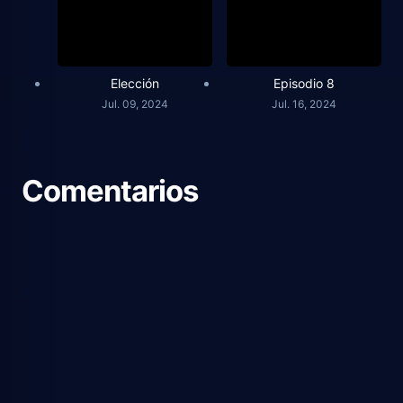
Elección
Episodio 8
Jul. 09, 2024
Jul. 16, 2024
Comentarios