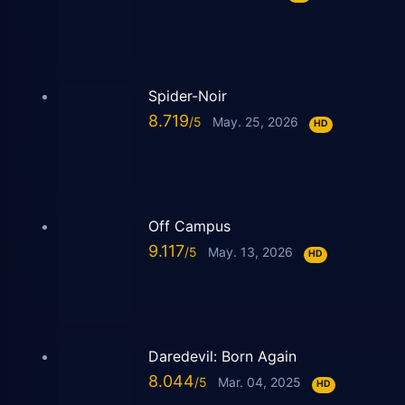
Spider-Noir
8.719
May. 25, 2026
HD
Off Campus
9.117
May. 13, 2026
HD
Daredevil: Born Again
8.044
Mar. 04, 2025
HD