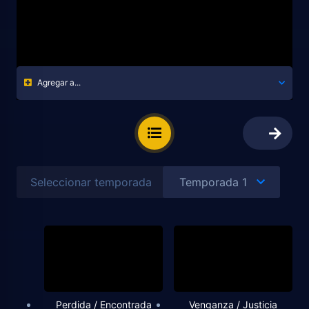
Agregar a...
Seleccionar temporada
Perdida / Encontrada
Venganza / Justicia