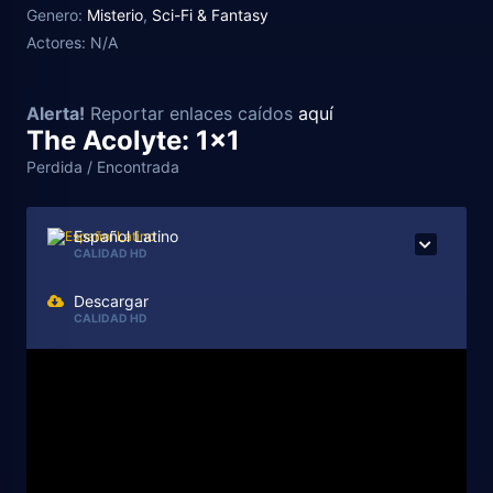
Genero:
Misterio
,
Sci-Fi & Fantasy
Actores:
N/A
Alerta!
Reportar enlaces caídos
aquí
The Acolyte: 1x1
Perdida / Encontrada
Español Latino
CALIDAD HD
Descargar
CALIDAD HD