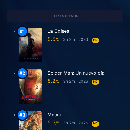
TOP ESTRENOS
La Odisea
8.5
3h 2m
2026
HD
Spider-Man: Un nuevo día
8.2
3h 2m
2026
HD
Moana
5.5
3h 2m
2026
HD