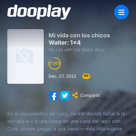
Mi vida con los chicos
Walter: 1×4
My Life with the Walter Boys
77.93
77.93
77.93
77.93
Dec. 07, 2023
HD
Compartir
En el cumpleaños de Lucy, Jackie decide faltar a la
escuela e ir a una fiesta en una casa del lago con
Cole, donde juegan a una versión más interesante