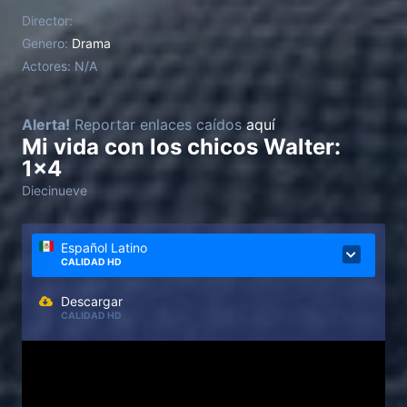
de verdad o reto.
Director:
Genero:
Drama
Actores:
N/A
Alerta!
Reportar enlaces caídos
aquí
Mi vida con los chicos Walter:
1x4
Diecinueve
Español Latino
CALIDAD HD
Descargar
CALIDAD HD