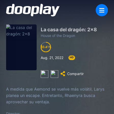
La casa del dragón: 2×8
House of the Dragon
83.41
83.41
83.41
83.41
Aug. 21, 2022
HD
Compartir
A medida que Aemond se vuelve más volátil, Larys
planea un escape. Entretanto, Rhaenyra busca
aprovechar su ventaja.
Director: