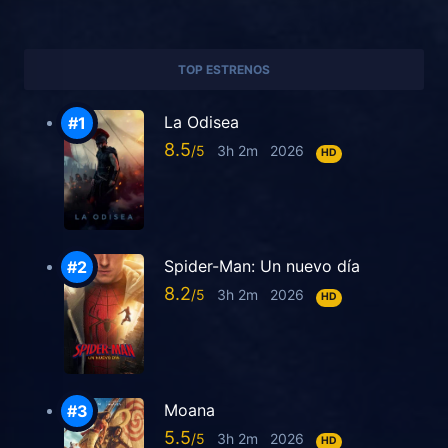
TOP ESTRENOS
La Odisea
8.5
3h 2m
2026
HD
Spider-Man: Un nuevo día
8.2
3h 2m
2026
HD
Moana
5.5
3h 2m
2026
HD