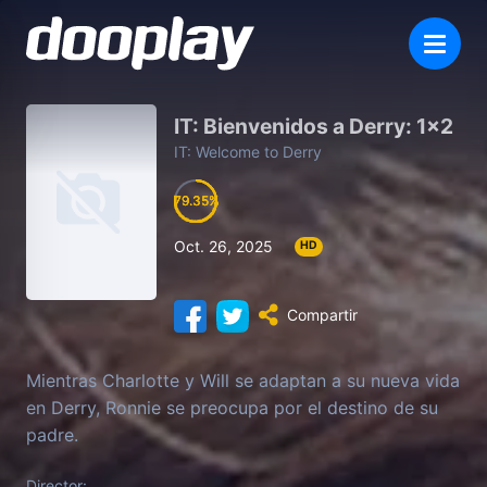
IT: Bienvenidos a Derry: 1×2
IT: Welcome to Derry
79.35
79.35
79.35
79.35
Oct. 26, 2025
HD
Compartir
Mientras Charlotte y Will se adaptan a su nueva vida
en Derry, Ronnie se preocupa por el destino de su
padre.
Director: