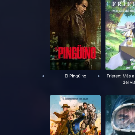
El Pingüino
Frieren: Más al
del vi