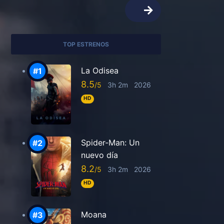
TOP ESTRENOS
La Odisea
8.5
3h 2m
2026
HD
Spider-Man: Un
nuevo día
8.2
3h 2m
2026
HD
Moana