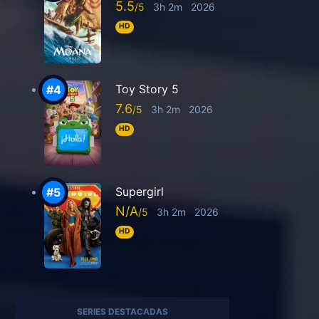
5.5
3h 2m
2026
HD
Toy Story 5
7.6
3h 2m
2026
HD
Supergirl
N/A
3h 2m
2026
HD
SERIES DESTACADAS