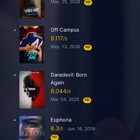
May. 25, 2026
HD
Off Campus
9.117
May. 13, 2026
HD
Daredevil: Born
Again
8.044
Mar. 04, 2025
HD
Euphoria
8.3
Jun. 16, 2019
HD