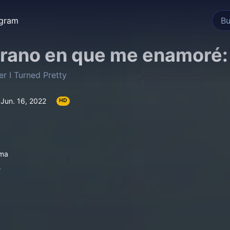
egram
erano en que me enamoré:
 I Turned Pretty
Jun. 16, 2022
HD
ma
A