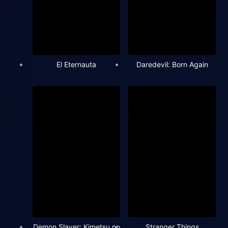
El Eternauta
Daredevil: Born Again
Demon Slayer: Kimetsu no
Stranger Things