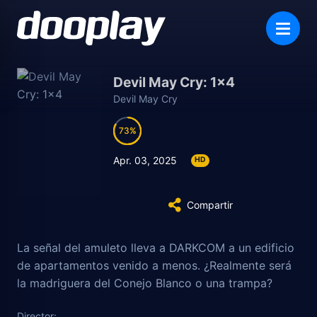
Devil May Cry: 1×4
Devil May Cry
73
73
Apr. 03, 2025
HD
Compartir
La señal del amuleto lleva a DARKCOM a un edificio
de apartamentos venido a menos. ¿Realmente será
la madriguera del Conejo Blanco o una trampa?
Dante se entera de su origen.
Director: