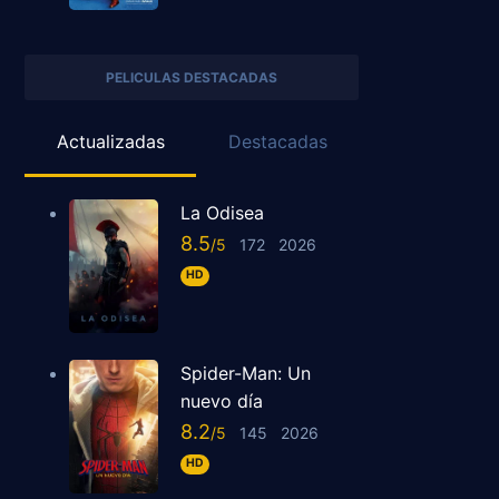
PELICULAS DESTACADAS
Actualizadas
Destacadas
La Odisea
8.5
172
2026
HD
Spider-Man: Un
nuevo día
8.2
145
2026
HD