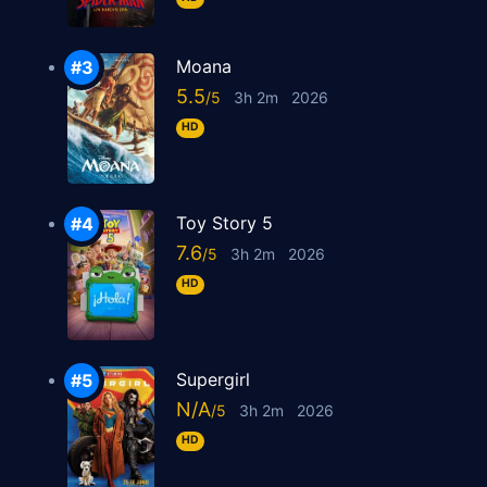
Moana
5.5
3h 2m
2026
HD
Toy Story 5
7.6
3h 2m
2026
HD
Supergirl
N/A
3h 2m
2026
HD