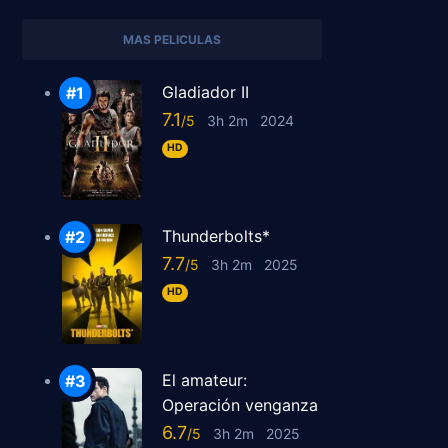
MAS PELICULAS
Gladiador II
7.1
3h 2m
2024
HD
Thunderbolts*
7.7
3h 2m
2025
HD
El amateur:
Operación venganza
6.7
3h 2m
2025