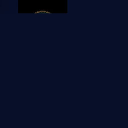
2025
Jurassic World: Renace
1
1