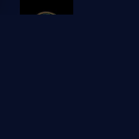
2025
Jurassic World: Renace
1
1