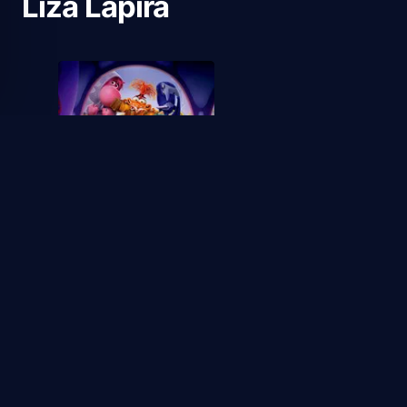
Liza Lapira
2024
IntensaMente 2
1
1