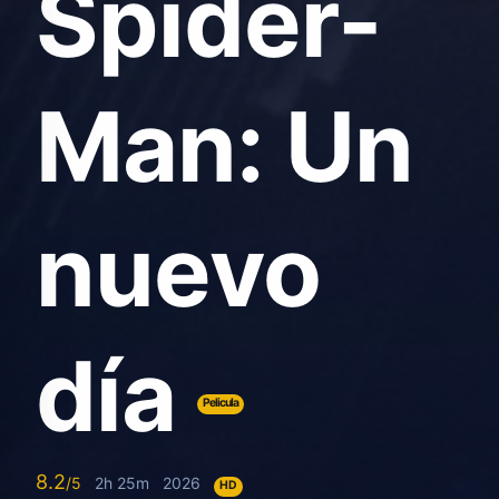
Spider-
Man: Un
nuevo
día
Pelicula
8.2
2h 25m
2026
HD