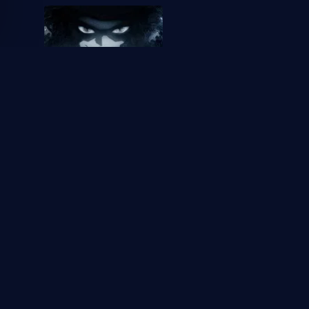
Demon Slayer: Kimetsu no
Yaiba
1
1