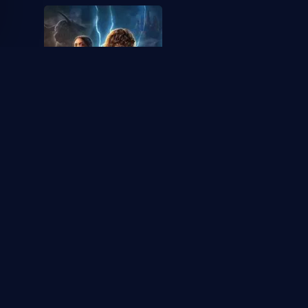
Percy Jackson y los
dioses del Olimpo
1
1