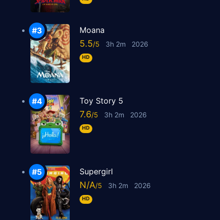
Moana
5.5
3h 2m
2026
HD
Toy Story 5
7.6
3h 2m
2026
HD
Supergirl
N/A
3h 2m
2026
HD