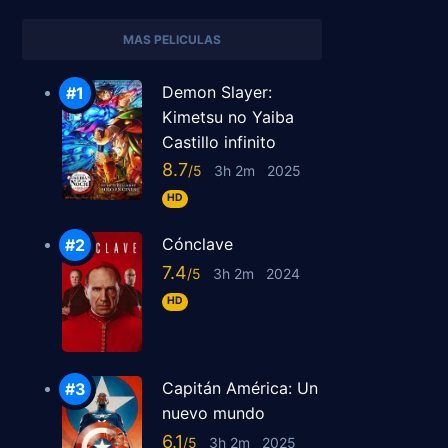
MAS PELICULAS
Demon Slayer:
Kimetsu no Yaiba
Castillo infinito
8.7
3h 2m
2025
HD
Cónclave
7.4
3h 2m
2024
HD
Capitán América: Un
nuevo mundo
6.1
3h 2m
2025