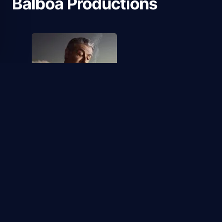
Balboa Productions
Tulsa King
1
1