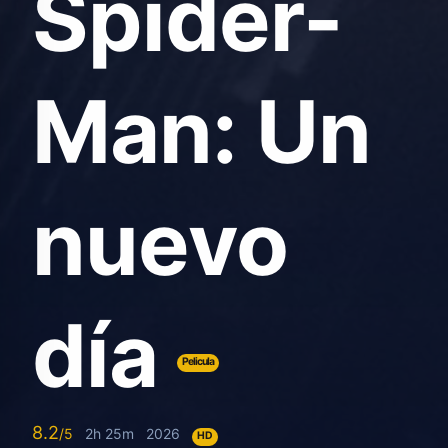
Spider-
Man: Un
nuevo
día
Pelicula
8.2
2h 25m
2026
HD