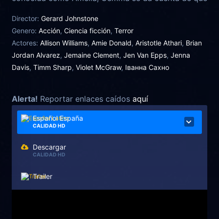
la única opción es resucitar a M3GAN y mejorarla
Director:
Gerard Johnstone
para hacerla más rápida, más fuerte y más letal.
Genero:
Acción
,
Ciencia ficción
,
Terror
Actores:
Allison Williams
,
Amie Donald
,
Aristotle Athari
,
Brian
Jordan Alvarez
,
Jemaine Clement
,
Jen Van Epps
,
Jenna
Davis
,
Timm Sharp
,
Violet McGraw
,
Іванна Сахно
Alerta!
Reportar enlaces caídos
aquí
Español España
CALIDAD HD
Descargar
CALIDAD HD
Trailer