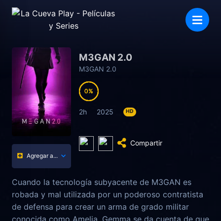
M3GAN 2.0
M3GAN 2.0
0
0
0
0
2h
2025
HD
Compartir
Agregar a...
Cuando la tecnología subyacente de M3GAN es
robada y mal utilizada por un poderoso contratista
de defensa para crear un arma de grado militar
conocida como Amelia, Gemma se da cuenta de que