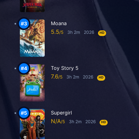
Moana
5.5
3h 2m
2026
HD
Toy Story 5
7.6
3h 2m
2026
HD
Supergirl
N/A
3h 2m
2026
HD