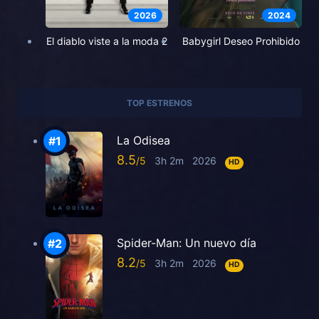
2026
2024
El diablo viste a la moda 2
Babygirl Deseo Prohibido
TOP ESTRENOS
La Odisea
8.5
3h 2m
2026
HD
Spider-Man: Un nuevo día
8.2
3h 2m
2026
HD