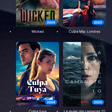
2024
2025
Wicked
Culpa Mía: Londres
2024
2025
Culpa tuya
La mujer del camarote 10