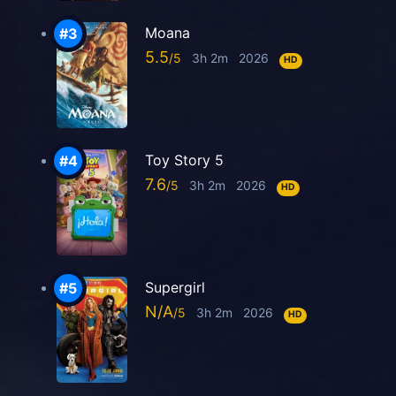
Moana
5.5
3h 2m
2026
HD
Toy Story 5
7.6
3h 2m
2026
HD
Supergirl
N/A
3h 2m
2026
HD