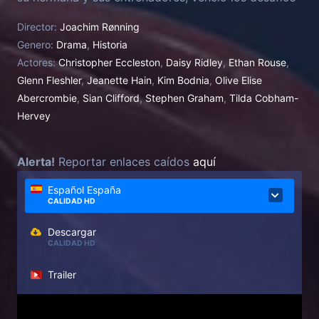
y la animadversión de una sociedad patriarcal como
Director:
Joachim Rønning
líder del equipo olímpico de natación y conisguió
Genero:
Drama
,
Historia
nadar los 34 kilómetros de Francia a Inglaterra.
Actores:
Christopher Eccleston
,
Daisy Ridley
,
Ethan Rouse
,
Glenn Fleshler
,
Jeanette Hain
,
Kim Bodnia
,
Olive Elise
Abercrombie
,
Sian Clifford
,
Stephen Graham
,
Tilda Cobham-
Hervey
Alerta!
Reportar enlaces caídos
aquí
Español España
CALIDAD HD
Descargar
CALIDAD HD
Trailer