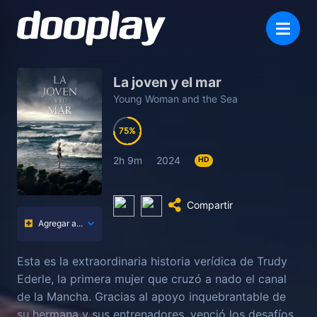
La joven y el mar
Young Woman and the Sea
75
75
75
75
2h 9m
2024
HD
Compartir
Agregar a...
Esta es la extraordinaria historia verídica de Trudy
Ederle, la primera mujer que cruzó a nado el canal
de la Mancha. Gracias al apoyo inquebrantable de
su hermana y sus entrenadores, venció los desafíos