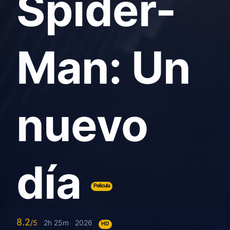
Spider-
Man: Un
nuevo
día
Pelicula
8.2
2h 25m
2026
HD