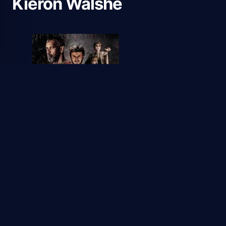
Kieron Walshe
2024
Gladiador II
1
1