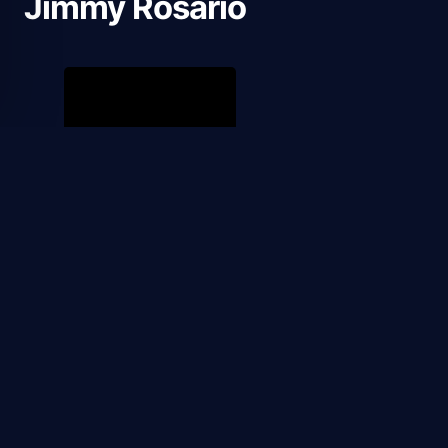
Jimmy Rosario
2024
Babygirl Deseo Prohibido
1
1