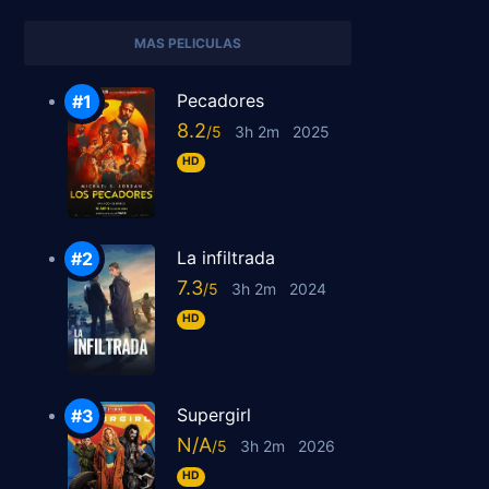
MAS PELICULAS
Pecadores
8.2
3h 2m
2025
HD
La infiltrada
7.3
3h 2m
2024
HD
Supergirl
N/A
3h 2m
2026
HD