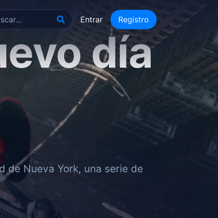
Entrar
Registro
uevo día
d de Nueva York, una serie de