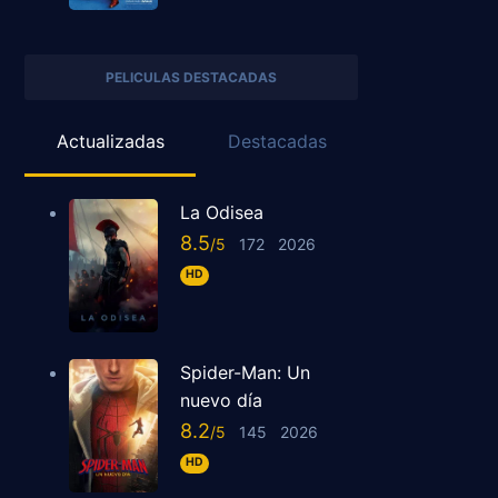
PELICULAS DESTACADAS
Actualizadas
Destacadas
La Odisea
8.5
172
2026
HD
Spider-Man: Un
nuevo día
8.2
145
2026
HD