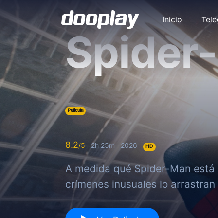
Inicio
Tel
Spider-
Pelicula
8.2
2h 25m
2026
HD
A medida qué Spider-Man está e
crímenes inusuales lo arrastran 