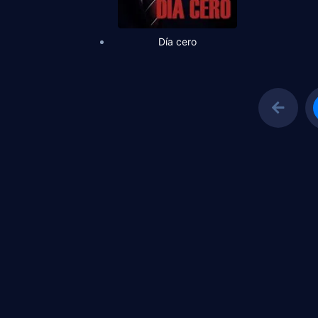
Día cero